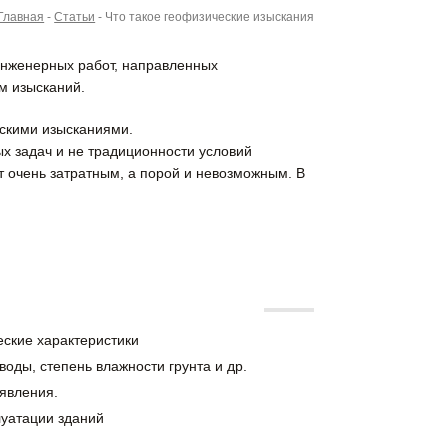
Главная
-
Статьи
-
Что такое геофизические изыскания
инженерных работ, направленных
м изысканий.
ескими изысканиями.
х задач и не традиционности условий
ет очень затратным, а порой и невозможным. В
еские характеристики
оды, степень влажности грунта и др.
явления.
луатации зданий