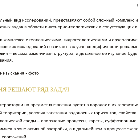
ельный вид исследований, представляют собой сложный комплекс 
ных задач в области инженерно-геологических и сопутствующих и
 в комплексе с геологическими, гидрогеологическими и археологич
ческих исследований возникает в случае специфичности решаемы
ловия – весьма изменчивая структура, и детальное ее изучение буд
вания.
Я РЕШАЮТ РЯД ЗАДАЧ
 территории на предмет выявления пустот в породах и их геофизич
территории, условия залегания водоносных горизонтов, свойства в
ологической среды – оползневые процессы, карсты, суффозионные 
мися в зоне активной застройки, а в дальнейшем в процессе эксп
и сооружений