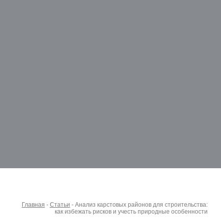
Главная
-
Статьи
-
Анализ карстовых районов для строительства:
как избежать рисков и учесть природные особенности