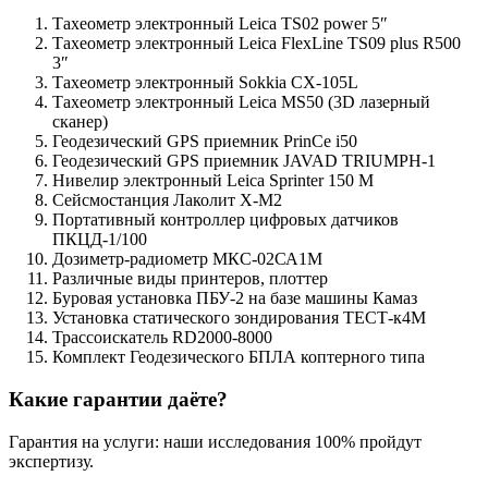
Тахеометр электронный Leica TS02 power 5″
Тахеометр электронный Leica FlexLine TS09 plus R500
3″
Тахеометр электронный Sokkia CX-105L
Тахеометр электронный Leica MS50 (3D лазерный
сканер)
Геодезический GPS приемник PrinCe i50
Геодезический GPS приемник JAVAD TRIUMPH-1
Нивелир электронный Leica Sprinter 150 M
Сейсмостанция Лаколит Х-М2
Портативный контроллер цифровых датчиков
ПКЦД-1/100
Дозиметр-радиометр МКС-02СА1М
Различные виды принтеров, плоттер
Буровая установка ПБУ-2 на базе машины Камаз
Установка статического зондирования ТЕСТ-к4М
Трассоискатель RD2000-8000
Комплект Геодезического БПЛА коптерного типа
Какие гарантии даёте?
Гарантия на услуги: наши исследования 100% пройдут
экспертизу.