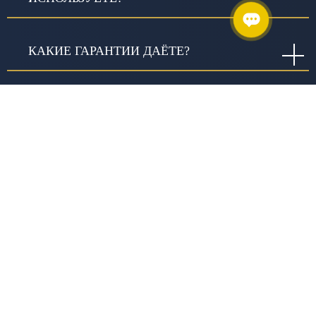
КАКИЕ ГАРАНТИИ ДАЁТЕ?
ЧТО ВКЛЮЧАЕТ СЛОВО «КАЧЕСТВО» В
ИЗЫСКАНИЯХ И В ЧЕМ ОНО
ВЫРАЖАЕТСЯ?
ПОЧЕМУ СТОИМОСТЬ РАБОТ У РАЗНЫХ
ПОСТАВЩИКОВ ОТЛИЧАЕТСЯ?
ЗАНИМАЕТЕСЬ ЛИ ВЫ
БЛАГОТВОРИТЕЛЬНОСТЬЮ?