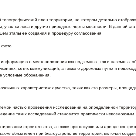
 топографический план территории, на котором детально отображ
ы, участки леса и другие природные черты местности. В данной ст
шем этапы ее создания и процедуру согласования.
информацию о местоположении как подземных, так и наземных об
жениях, сетях коммуникаций, а также о дорожных путях и пешеход
е условные обозначения.
зличных характеристиках участка, таких как его размеры, площад
лемой частью проведения исследований на определенной территори
ведение таких исследований становится практически невозможным.
ировании строительства, а также при покупке или аренде конкретн
 также обязателен при благоустройстве территорий, включая созда