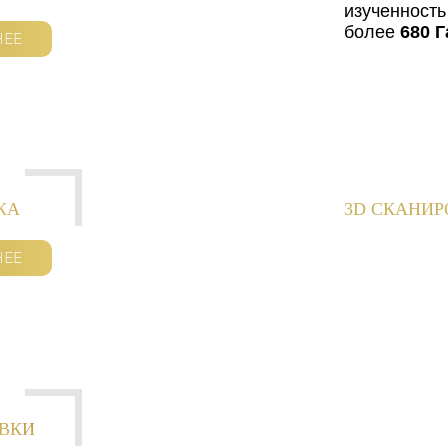
изученность
более
680 Г
НЕЕ
КА
3D СКАНИ
НЕЕ
ОВКИ