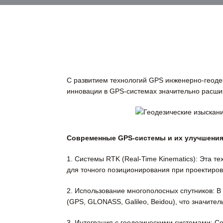
С развитием технологий GPS инженерно-геоде
инновации в GPS-системах значительно расши
Современные GPS-системы и их улучшени
1. Системы RTK (Real-Time Kinematics):
Эта тех
для точного позиционирования при проектирова
2. Использование многополосных спутников:
В 
(GPS, GLONASS, Galileo, Beidou), что значите
3. Интеграция с геодезическими системами:
Со