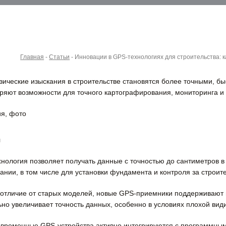
Главная
-
Статьи
-
Инновации в GPS-технологиях для строительства: 
зические изыскания в строительстве становятся более точными,
ряют возможности для точного картографирования, мониторинга и 
я
нология позволяет получать данные с точностью до сантиметров 
нии, в том числе для установки фундамента и контроля за строит
отличие от старых моделей, новые GPS-приемники поддерживают 
льно увеличивает точность данных, особенно в условиях плохой вид
временные GPS-устройства активно интегрируются с программным