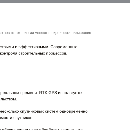
как новые технологии меняют геодезические изыскания
 быстрыми и эффективными. Современные
контроля строительных процессов.
в реальном времени. RTK GPS используется
ельством.
несколько спутниковых систем одновременно
имости спутников.
 обеспечением для обработки данных, что