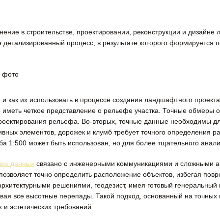
нение в строительстве, проектировании, реконструкции и дизайне
е детализированный процесс, в результате которого формируется
 и как их использовать в процессе создания ландшафтного проекта
иметь четкое представление о рельефе участка. Точные обмеры 
проектирования рельефа. Во-вторых, точные данные необходимы 
вных элементов, дорожек и клумб требует точного определения р
а 1:500 может быть использован, но для более тщательного анал
ких данных
связано с инженерными коммуникациями и сложными а
 позволяет точно определить расположение объектов, избегая пов
архитектурными решениями, геодезист, имея готовый генеральный
ывая все высотные перепады. Такой подход, основанный на точных
 и эстетических требований.