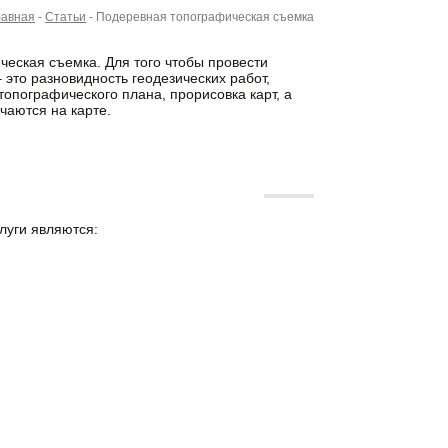
лавная
-
Статьи
-
Подеревная топографическая съемка
ическая съемка.
Для того чтобы провести
 это разновидность геодезических работ,
топографического плана, прорисовка карт, а
чаются на карте.
луги являются: