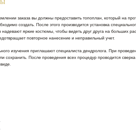
РЫ
рмлении заказа вы должны предоставить топоплан, который на про
еобходимо создать. После этого производится установка специальн
надевают яркие костюмы, чтобы видеть друг друга на больших ра
едотвращает повторное нанесение и неправильный учет.
ьного изучения приглашают специалиста дендролога. При проведени
ли сохранить. После проведения всех процедур проводится сверка
виде.
И