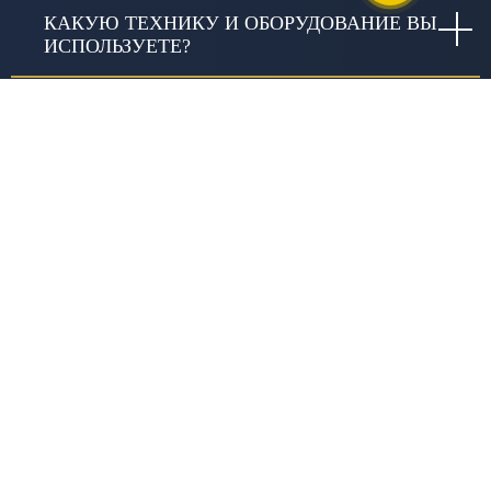
КАКУЮ ТЕХНИКУ И ОБОРУДОВАНИЕ ВЫ
ИСПОЛЬЗУЕТЕ?
КАКИЕ ГАРАНТИИ ДАЁТЕ?
ЧТО ВКЛЮЧАЕТ СЛОВО «КАЧЕСТВО» В
ИЗЫСКАНИЯХ И В ЧЕМ ОНО
ВЫРАЖАЕТСЯ?
ПОЧЕМУ СТОИМОСТЬ РАБОТ У РАЗНЫХ
ПОСТАВЩИКОВ ОТЛИЧАЕТСЯ?
ЗАНИМАЕТЕСЬ ЛИ ВЫ
БЛАГОТВОРИТЕЛЬНОСТЬЮ?