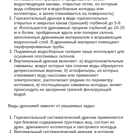
водоотводящие канавы, открытые лотки, по которым
вода собирается в водосборные колодцы или
коллекторы, а затем откачивается на поверхность).
Горизонтальный дренаж в виде горизонтальных
открытых и закрытых канав (траншей) глубиной до 5-6
м. Используются дренажные прорези глубиной до 10-15
м и более, пройденные вдоль или поперек склона,
заполненные дренажным материалом и вскрывающие
водоносный слой. В дренажный материал помещают
перфорированные трубы.
Подземные водосборные галереи чаще используют для
осушения оползневых склонов.
Вертикальный дренаж включает: а) водопонизительные
скважины, вокруг которых при откачке воды образуются
депрессионные воронки; б) иглофильтры, из которых
откачивают воду насосами или применяют
электроосмос, располагают рядами по периметру
котлована; в) поглощающие скважины-колодцы, может
происходить их засорение грязной фильтрующей
водой.
Виды дренажей зависят от решаемых задач:
Горизонтальный систематический дренаж применяется
при близком содержании грунтовых вод, состоит из
дрен, дренажного коллектора и смотрового колодца.
Вертикальный систематический дренаж, в котором