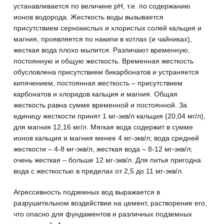
устанавливается по величине рН, т.е. по содержанию
ионов водорода. Жесткость воды вызывается
присутствием сернокислых и хлористых солей кальция и
магния, проявляется по накипи в котлах (и чайниках),
жесткая вода плохо мылится. Различают временную,
постоянную и общую жесткость. Временная жесткость
обусловлена присутствием бикарбонатов и устраняется
кипячением, постоянная жесткость – присутствием
карбонатов и хлоридов кальция и магния. Общая
жесткость равна сумме временной и постоянной. За
единицу жесткости принят 1 мг-экв/л кальция (20,04 мг/л),
для магния 12,16 мг/л. Мягкая вода содержит в сумме
ионов кальция и магния менее 4 мг-экв/л; вода средней
жесткости – 4-8 мг-экв/л, жесткая вода – 8-12 мг-экв/л;
очень жесткая – больше 12 мг-экв/л. Для питья пригодна
вода с жесткостью в пределах от 2,5 до 11 мг-экв/л.
Агрессивность подземных вод выражается в
разрушительном воздействии на цемент, растворение его,
что опасно для фундаментов и различных подземных