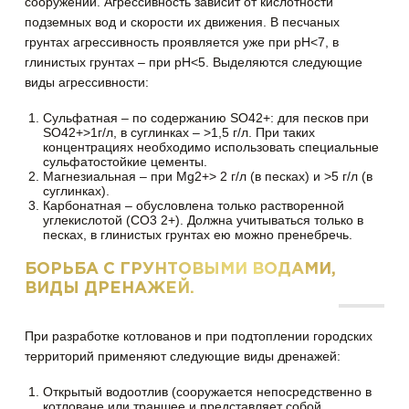
сооружений. Агрессивность зависит от кислотности
подземных вод и скорости их движения. В песчаных
грунтах агрессивность проявляется уже при рН<7, в
глинистых грунтах – при рН<5. Выделяются следующие
виды агрессивности:
Сульфатная – по содержанию SO42+: для песков при
SO42+>1г/л, в суглинках – >1,5 г/л. При таких
концентрациях необходимо использовать специальные
сульфатостойкие цементы.
Магнезиальная – при Mg2+> 2 г/л (в песках) и >5 г/л (в
суглинках).
Карбонатная – обусловлена только растворенной
углекислотой (CO3 2+). Должна учитываться только в
песках, в глинистых грунтах ею можно пренебречь.
БОРЬБА С ГРУНТОВЫМИ ВОДАМИ,
ВИДЫ ДРЕНАЖЕЙ.
При разработке котлованов и при подтоплении городских
территорий применяют следующие виды дренажей:
Открытый водоотлив (сооружается непосредственно в
котловане или траншее и представляет собой