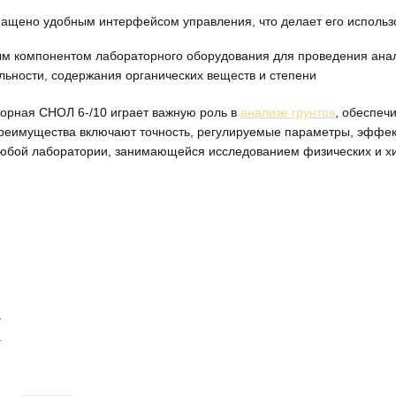
нащено удобным интерфейсом управления, что делает его использ
м компонентом лабораторного оборудования для проведения анали
ьности, содержания органических веществ и степени
орная СНОЛ 6-/10 играет важную роль в
анализе грунтов
, обеспеч
преимущества включают точность, регулируемые параметры, эффект
бой лаборатории, занимающейся исследованием физических и хим
И