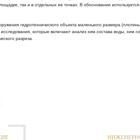
лощадке, так и в отдельных ее точках. В обосновании используетс
оружения гидротехнического объекта маленького размера (плотин
 исследования, которые включают анализ хим.состава воды, хим.с
ческого рaзреза.
И
КИЕ
ИНЖЕНЕРН