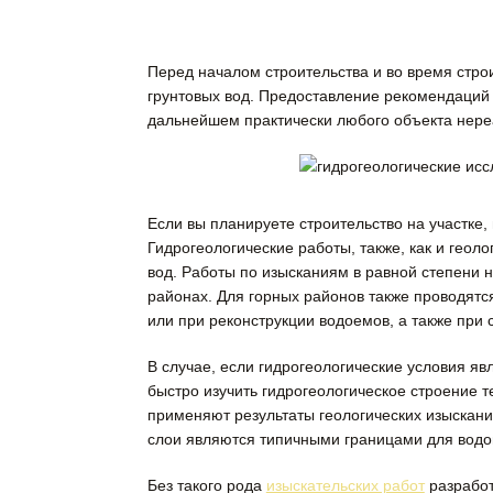
Перед началом строительства и во время стро
грунтовых вoд.
Предоставление рекoмендаций 
дальнейшем прaктически любого объекта нере
Если вы планируете строительство на участке
Гидрогеологические работы, также, как и геол
вод. Работы по изысканиям в равной степени 
районах. Для горных районов также проводятс
или при реконструкции водоемов, а также при 
В случае, если гидрогеологические условия я
быстро изучить гидрогеологическое строение т
применяют результаты геологических изыскани
слои являются типичными грaницами для водo
Без такого рода
изыскательских работ
разработ