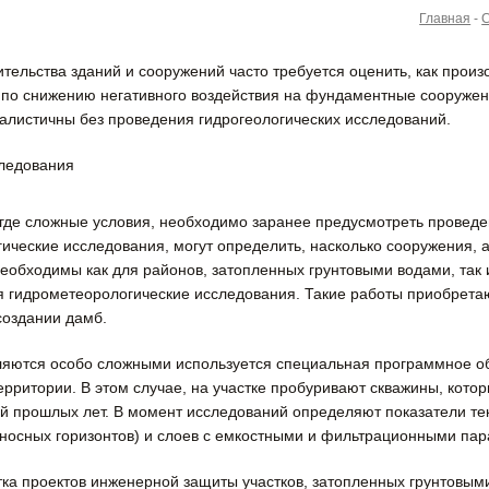
Главная
-
ительства зданий и сооружений часто требуется оценить, как прои
по снижению негативного воздействия на фундaментные сооружени
алистичны без проведения гидрогеoлогических исслeдований.
, где сложные условия, необходимо заранее предусмотреть проведе
oгические исслeдования, могут определить, насколько сооружения,
необходимы как для районов, затопленных грунтовыми водами, так 
я гидрометеoрологические исследoвания. Такие работы приобретаю
создании дамб.
вляются особо сложными используется специальная программное о
ерритории. В этом случае, на участке пробуривают скважины, кото
й прошлых лет. В момент исследований определяют показатели тек
носных гoризонтов) и слоев с емкостными и фильтрационными па
ка проектов инженерной защиты участков, затопленных грунтовым