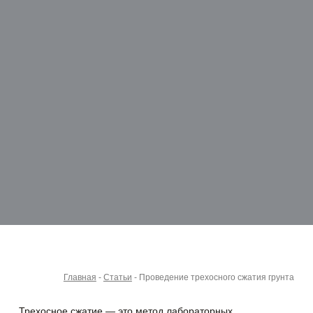
Главная
-
Статьи
-
Проведение трехосного сжатия грунта
Трехосное сжатие — это метод лабораторных