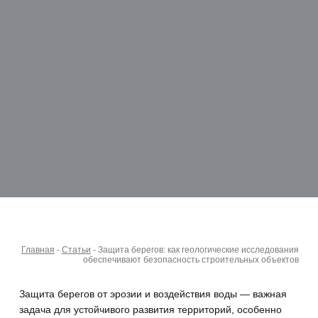
Главная
-
Статьи
-
Защита берегов: как геологические исследования
обеспечивают безопасность строительных объектов
Защита берегов от эрозии и воздействия воды — важная
задача для устойчивого развития территорий, особенно