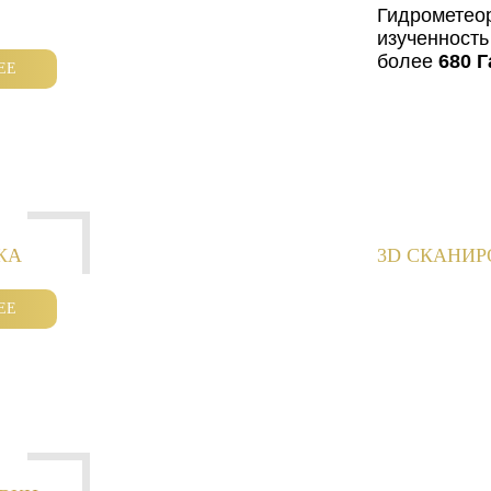
Гидрометео
изученность
более
680 Г
ЕЕ
КА
3D СКАНИ
ЕЕ