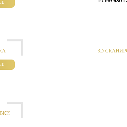
более
680 Г
ЕЕ
КА
3D СКАНИ
ЕЕ
ОВКИ