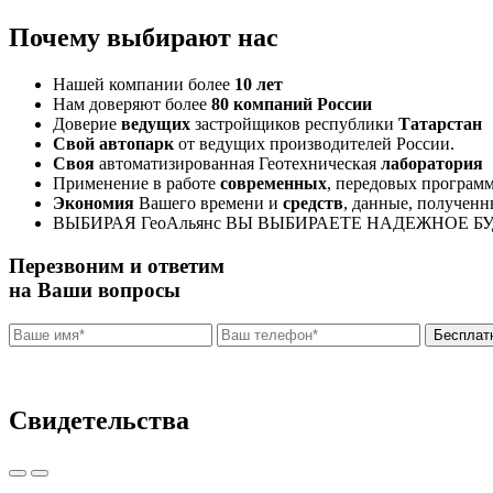
Почему выбирают нас
Нашей компании более
10 лет
Нам доверяют более
80 компаний России
Доверие
ведущих
застройщиков республики
Татарстан
Свой автопарк
от ведущих производителей России.
Своя
автоматизированная Геотехническая
лаборатория
Применение в работе
современных
, передовых програм
Экономия
Вашего времени и
средств
, данные, полученн
ВЫБИРАЯ ГеоАльянс ВЫ ВЫБИРАЕТЕ НАДЕЖНОЕ Б
Перезвоним и ответим
на Ваши вопросы
Нажимая на кнопку "бесплатная консультация" вы соглашаетес
Свидетельства