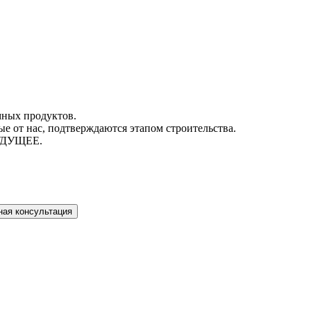
мных продуктов.
ые от нас, подтверждаются этапом строительства.
УДУЩЕЕ.
ь
с политикой обработки персональных данных