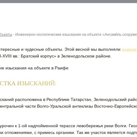
бъекты
-
Инженерно-геологические изыскания на объекте «Ансамбль сооружени
интересные и чудесные объекты. Этой весной мы выполняли
инжене
XVIII вв.: Братский корпус» в Зеленодольском районе.
АСТКА ИЗЫСКАНИЙ:
каний расположена в Республике Татарстан, Зеленодольский район
ентральной части Волго-Уральской антеклизы Восточно-Европейско
рочен к 1-ой надпойменной терассе левобережья реки Волги. Геол
отложениями, с примесь органики. Так же участок является подт