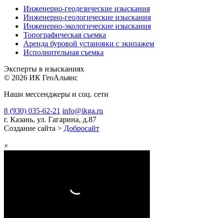
Инженерно-геодезические изыскания
Инженерно-геологические изыскания
Инженерно-экологические изыскания
Топографическая съемка
Аренда буровой установки с экипажем
Исполнительная съемка
Эксперты в изысканиях
© 2026 ИК ГеоАльянс
Наши мессенджеры и соц. сети
8 (930) 035-62-21
info@ikga.ru
г. Казань, ул. Гагарина, д.87
Создание сайта >
Добросайт
×