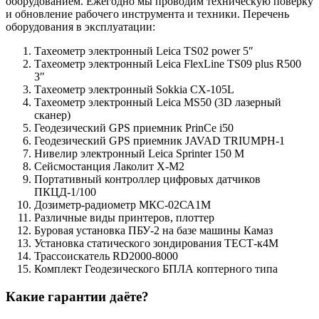
оборудованием. Ежегодно мы проводим техническую поверку
и обновление рабочего инструмента и техники. Перечень
оборудования в эксплуатации:
Тахеометр электронный Leica TS02 power 5″
Тахеометр электронный Leica FlexLine TS09 plus R500
3″
Тахеометр электронный Sokkia CX-105L
Тахеометр электронный Leica MS50 (3D лазерный
сканер)
Геодезический GPS приемник PrinCe i50
Геодезический GPS приемник JAVAD TRIUMPH-1
Нивелир электронный Leica Sprinter 150 M
Сейсмостанция Лаколит Х-М2
Портативный контроллер цифровых датчиков
ПКЦД-1/100
Дозиметр-радиометр МКС-02СА1М
Различные виды принтеров, плоттер
Буровая установка ПБУ-2 на базе машины Камаз
Установка статического зондирования ТЕСТ-к4М
Трассоискатель RD2000-8000
Комплект Геодезического БПЛА коптерного типа
Какие гарантии даёте?