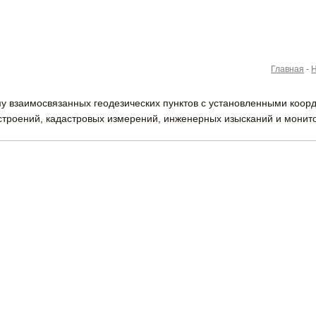
Главная
-
Н
му взаимосвязанных геодезических пунктов с установленными коор
 строений, кадастровых измерений, инженерных изысканий и мони