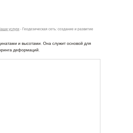
аши услуги
-
Геодезическая сеть: создание и развитие
динатами и высотами. Она служит основой для
торинга деформаций.