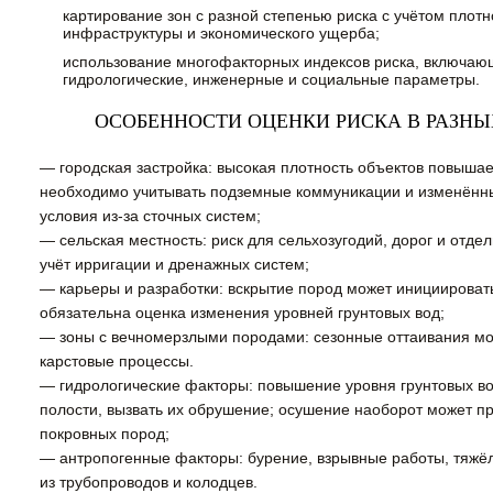
картирование зон с разной степенью риска с учётом плотн
инфраструктуры и экономического ущерба;
использование многофакторных индексов риска, включающ
гидрологические, инженерные и социальные параметры.
ОСОБЕННОСТИ ОЦЕНКИ РИСКА В РАЗН
— городская застройка: высокая плотность объектов повыша
необходимо учитывать подземные коммуникации и изменённ
условия из-за сточных систем;
— сельская местность: риск для сельхозугодий, дорог и отде
учёт ирригации и дренажных систем;
— карьеры и разработки: вскрытие пород может инициировать
обязательна оценка изменения уровней грунтовых вод;
— зоны с вечномерзлыми породами: сезонные оттаивания мог
карстовые процессы.
— гидрологические факторы: повышение уровня грунтовых во
полости, вызвать их обрушение; осушение наоборот может п
покровных пород;
— антропогенные факторы: бурение, взрывные работы, тяжёл
из трубопроводов и колодцев.