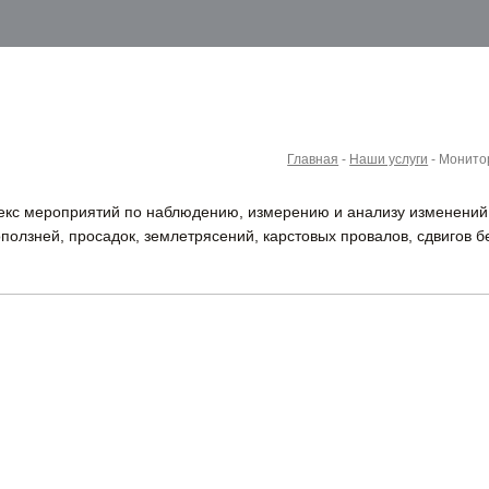
Главная
-
Наши услуги
-
Монитор
екс мероприятий по наблюдению, измерению и анализу изменений 
олзней, просадок, землетрясений, карстовых провалов, сдвигов б