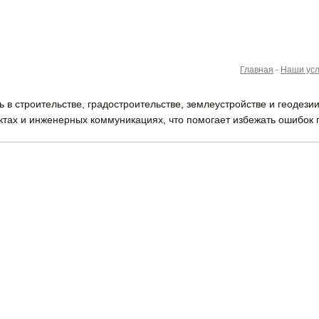
Главная
-
Наши усл
 в строительстве, градостроительстве, землеустройстве и геодез
тах и инженерных коммуникациях, что помогает избежать ошибок п